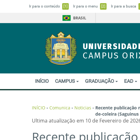
Ir para o conteúdo
[1]
Ir para o menu
[2]
Ir para a busca
BRASIL
UNIVERSIDAD
CAMPUS ORI
INÍCIO
CAMPUS
GRADUAÇÃO
EAD
INÍCIO
-
Comunica
-
Noticias
-
Recente publicação 
de-coleira (Saguinus
Ultima atualização em 10 de Fevereiro de 2026
Recente publicação