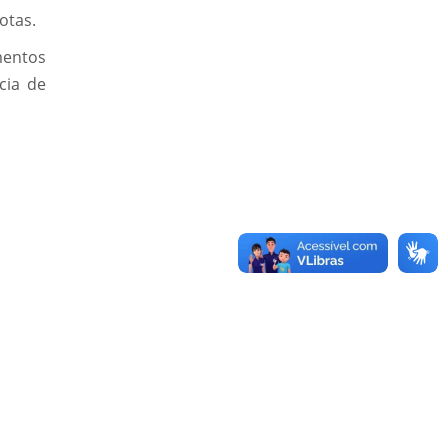
otas.
gmentos
cia de