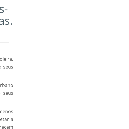
s-
as.
leira,
e seus
urbano
e seus
 menos
etar a
arecem