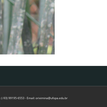
l: (-93) 99195-6553 - Email: oriximina@ufopa.edu.br
C