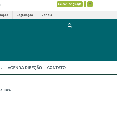
Select Language
▼
r
mação
Legislação
Canais
R
AGENDA DIREÇÃO
CONTATO
auins-