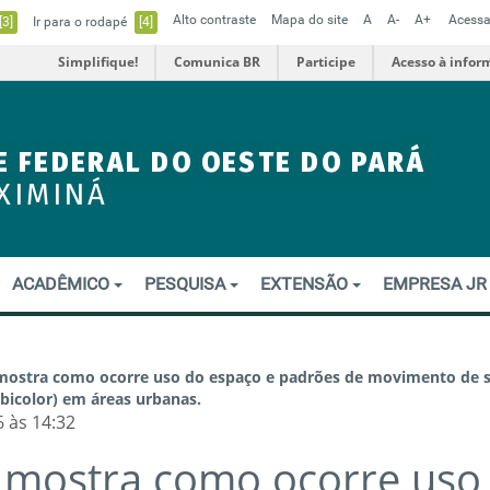
Alto contraste
Mapa do site
A
A-
A+
Acessa
[3]
Ir para o rodapé
[4]
Simplifique!
Comunica BR
Participe
Acesso à infor
E FEDERAL DO OESTE DO PARÁ
XIMINÁ
ACADÊMICO
PESQUISA
EXTENSÃO
EMPRESA J
mostra como ocorre uso do espaço e padrões de movimento de s
 bicolor) em áreas urbanas.
 às 14:32
 mostra como ocorre uso