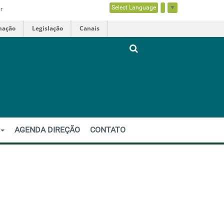
Select Language
▼
r
mação
Legislação
Canais
R
AGENDA DIREÇÃO
CONTATO
o