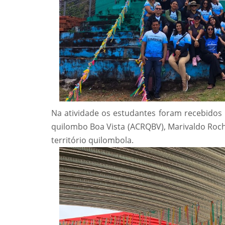
Na atividade os estudantes foram recebidos
quilombo Boa Vista (ACRQBV), Marivaldo Roc
território quilombola.