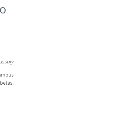
io
assuly
campus
betas,