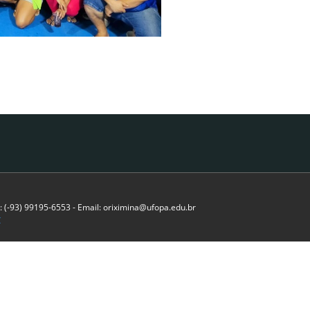
l: (-93) 99195-6553 - Email: oriximina@ufopa.edu.br
C