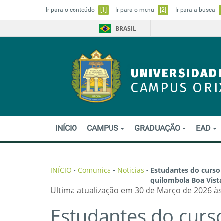
Ir para o conteúdo
[1]
Ir para o menu
[2]
Ir para a busca
BRASIL
UNIVERSIDAD
CAMPUS ORI
INÍCIO
CAMPUS
GRADUAÇÃO
EAD
INÍCIO
-
Comunica
-
Noticias
-
Estudantes do curso
quilombola Boa Vist
Ultima atualização em 30 de Março de 2026 às
Estudantes do curs