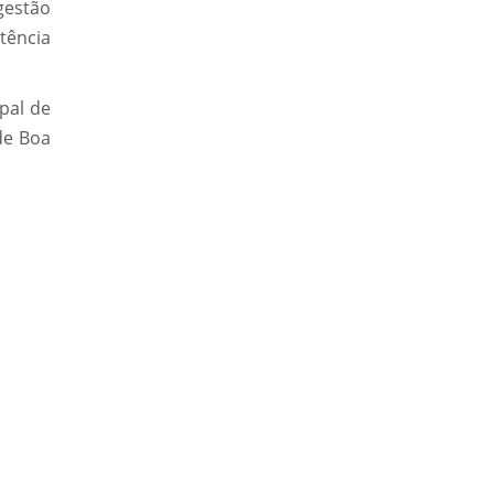
gestão
stência
pal de
 de Boa