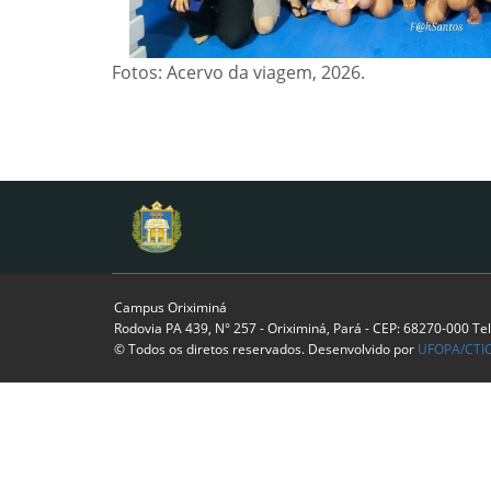
Fotos: Acervo da viagem, 2026.
Campus Oriximiná
Rodovia PA 439, N° 257 - Oriximiná, Pará - CEP: 68270-000 Te
© Todos os diretos reservados. Desenvolvido por
UFOPA/CTI