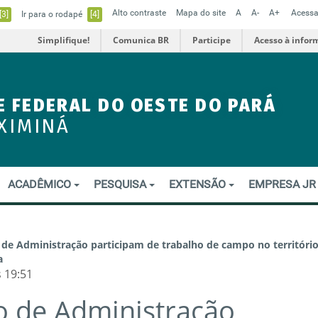
Alto contraste
Mapa do site
A
A-
A+
Acessa
[3]
Ir para o rodapé
[4]
Simplifique!
Comunica BR
Participe
Acesso à infor
E FEDERAL DO OESTE DO PARÁ
XIMINÁ
ACADÊMICO
PESQUISA
EXTENSÃO
EMPRESA J
 de Administração participam de trabalho de campo no territóri
a
 19:51
o de Administração