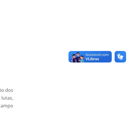
io dos
lutas,
 campo