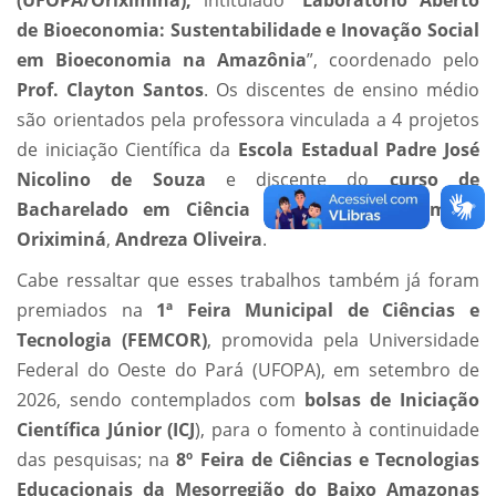
(UFOPA/Oriximiná),
intitulado “
Laboratório Aberto
de Bioeconomia: Sustentabilidade e Inovação Social
em Bioeconomia na Amazônia
”, coordenado pelo
Prof. Clayton Santos
. Os discentes de ensino médio
são orientados pela professora vinculada a 4 projetos
de iniciação Científica da
Escola Estadual Padre José
Nicolino de Souza
e discente do
curso de
Bacharelado em Ciência de Dados do Campus
Oriximiná
,
Andreza Oliveira
.
Cabe ressaltar que esses trabalhos também já foram
premiados na
1ª Feira Municipal de Ciências e
Tecnologia (FEMCOR)
, promovida pela Universidade
Federal do Oeste do Pará (UFOPA), em setembro de
2026, sendo contemplados com
bolsas de Iniciação
Científica Júnior (ICJ
), para o fomento à continuidade
das pesquisas; na
8º Feira de Ciências e Tecnologias
Educacionais da Mesorregião do Baixo Amazonas